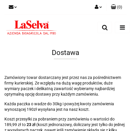
(
0
)
Zaloguj się
Zarejestruj się
Dodaj zgłoszenie
Zgody cookies
Dostawa
Zamówiony towar dostarczany jest przez nas za pośrednictwem
firmy kurierskiej. Ze względu na dużą wagę produktów, duże
wymiary paczek i delikatną zawartość wybieramy najbardziej
optymalną opcję dostawy przy każdym zamówieniu.
Każda paczka o wadze do 30kg i powyżej kwoty zamówienia
wynoszącej 190zł wysyłana jest na nasz koszt.
Koszt przesyłki za pobraniem przy zamówieniu o wartości do
189,99 zł to
23 zł
(koszt jednorazowy, doliczany jest tylko do jednej
z wysyłanych paczek, nawet jeśli zamówienie składa się z kilku