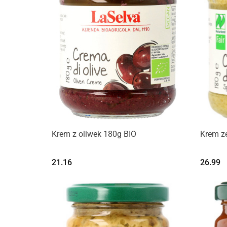
Krem z oliwek 180g BIO
Krem z
21.16
26.99