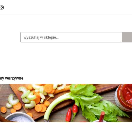
ości
Promocje
Polecamy
Bestsellery
O LaSelv
Przepisy
ecamy
Bestsellery
O LaSelvie
Agroturystyka
emy warzywne