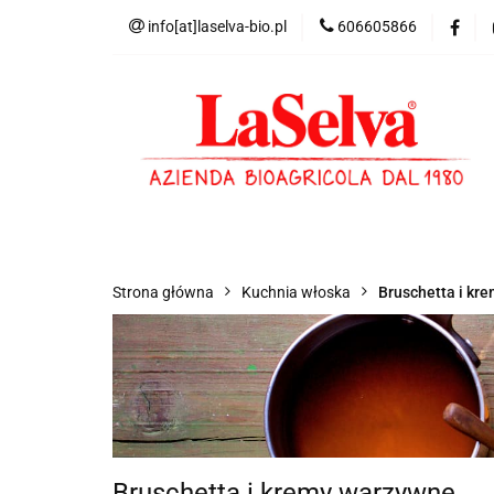
info[at]laselva-bio.pl
606605866
Produkty
Now
Agroturystyka
Produkty
Nowości
Promocje
Pol
Strona główna
Kuchnia włoska
Bruschetta i kr
Bruschetta i kremy warzywne