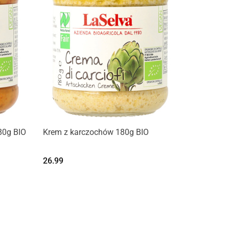
Produkt niedostępny
80g BIO
Krem z karczochów 180g BIO
26.99