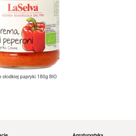
Produkt niedostępny
 słodkiej papryki 180g BIO
acje
Agroturystyka