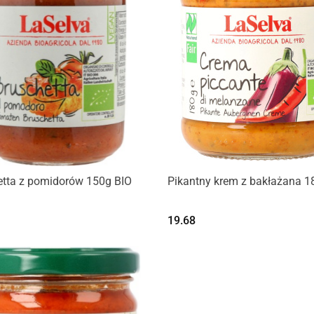
Produkt niedostępny
etta z pomidorów 150g BIO
Pikantny krem z bakłażana 1
19.68