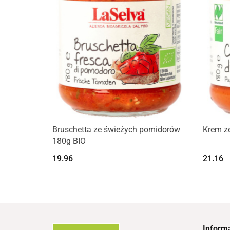
Produkt niedostępny
Bruschetta ze świeżych pomidorów
Krem ze
180g BIO
19.96
21.16
Inform