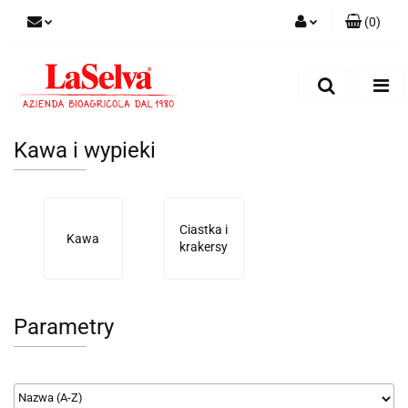
(
0
)
Zaloguj się
Zarejestruj się
Dodaj zgłoszenie
Kawa i wypieki
Zgody cookies
Ciastka i
Kawa
krakersy
Parametry